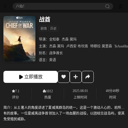
八仙！
战酋
剧情
历史
导演：
全知泰
杰森·莫玛
主演：
杰森·莫玛
卢西安·布坎南
特穆拉·莫里森
TeAooHin
别名：
战争酋长
语言：
英语
立即播放
2025.08.01
49分49秒
7.1
1012
评分
热度
上映时间
时间
简介：
从土著人的角度讲述了夏威夷群岛的统一，这是一个激动人心的、前所未
有的故事。一位夏威夷战争首领加入了一场血腥的战役，以团结交战岛屿，使其
免受殖民威胁。