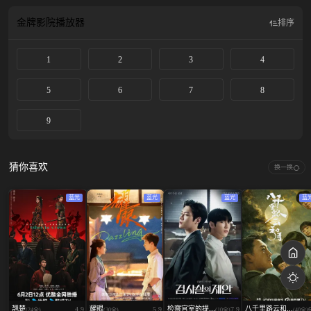
金牌影院
播放器
排序
1
2
3
4
5
6
7
8
9
猜你喜欢
换一换
蓝光
蓝光
蓝光
蓝
翘楚
耀眼
检察官室的提...
八千里路云和...
4.9
5.9
7.9
(24全)
(30全)
(10全)
(40全)