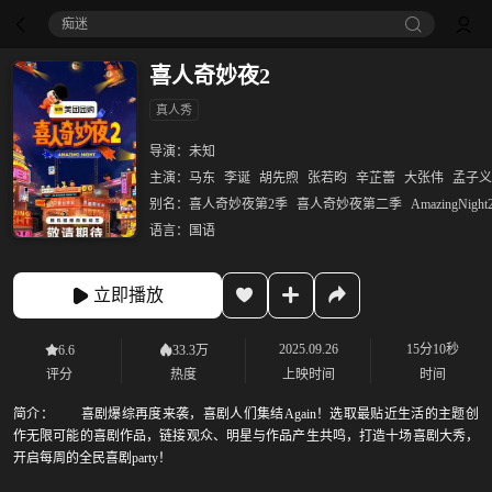
痴迷
喜人奇妙夜2
真人秀
导演：
未知
主演：
马东
李诞
胡先煦
张若昀
辛芷蕾
大张伟
孟子义
别名：
喜人奇妙夜第2季
喜人奇妙夜第二季
AmazingNight
语言：
国语
立即播放
2025.09.26
15分10秒
6.6
33.3万
评分
热度
上映时间
时间
简介：
喜剧爆综再度来袭，喜剧人们集结Again！选取最贴近生活的主题创
作无限可能的喜剧作品，链接观众、明星与作品产生共鸣，打造十场喜剧大秀，
开启每周的全民喜剧party！