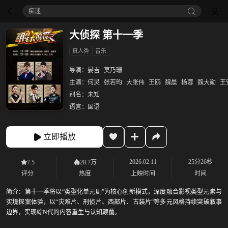
痴迷
大侦探 第十一季
真人秀
音乐
导演：
晏吉
莫乃珊
主演：
何炅
张若昀
大张伟
王鸥
魏晨
杨蓉
魏大勋
王
别名：
未知
语言：
国语
立即播放
2026.02.11
25分26秒
7.5
28.7万
评分
热度
上映时间
时间
简介：
第十一季将以“类型化单元剧”为核心创新模式，深度融合影视类型元素与
实境探案体验，以“灾难片、刑侦片、西部片、古装片”等多元风格持续突破叙事
边界，实现综N代的内容重生与认知颠覆。