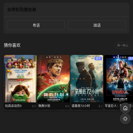
死后，家宝选择做了卧底，想以更加狂热刺激的工作来麻醉和折磨自己。 瞳遇到
家宝后，因为家宝与达也长得一模一样，疑惑达也还在，内心又起美丽的憧憬，
金牌影院
播放器
两个因爱受伤的人擦出烂漫火花。
粤语
国语
猜你喜欢
换一换
蓝光
蓝
玩具总动员5
挽救计划
诺曼底72小时
宇宙巨人：希曼崛起
8.0
8.6
8.2