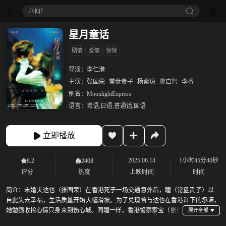
八仙！
星月童话
剧情
爱情
惊悚
导演：
李仁港
主演：
张国荣
常盘贵子
杨紫琼
廖启智
李香
别名：
MoonlightExpress
语言：
粤语,日语,普通话,国语
立即播放
2025.06.14
1小时45分40秒
8.2
2408
评分
热度
上映时间
时间
简介：
未婚夫达也（张国荣）在香港死于一场交通意外后，瞳（常盘贵子）以为
自此失去幸福，生活质量开始大幅滑坡。为了兑现曾与达也在香港许下的承诺，
她勉强收拾心情只身来到伤心城。同瞳一样，香港警察家宝（张国
荣）也有一段伤心往事，他曾因工作狂热导致女友无法忍受冷落自杀身亡。女友