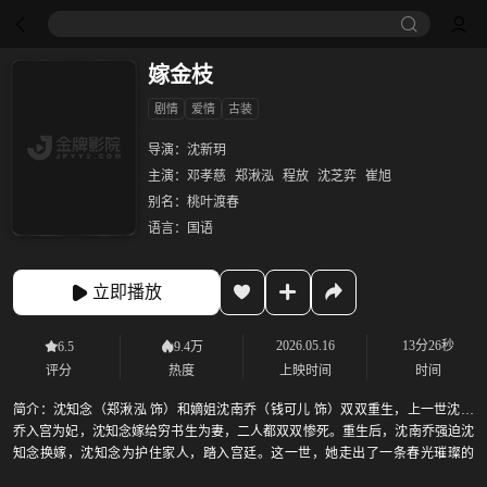
嫁金枝
剧情
爱情
古装
导演：
沈新玥
主演：
邓孝慈
郑湫泓
程放
沈芝弈
崔旭
别名：
桃叶渡春
语言：
国语
立即播放
2026.05.16
13分26秒
6.5
9.4万
评分
热度
上映时间
时间
简介：
沈知念（郑湫泓 饰）和嫡姐沈南乔（钱可儿 饰）双双重生，上一世沈南
乔入宫为妃，沈知念嫁给穷书生为妻，二人都双双惨死。重生后，沈南乔强迫沈
知念换嫁，沈知念为护住家人，踏入宫廷。这一世，她走出了一条春光璀璨的
路。