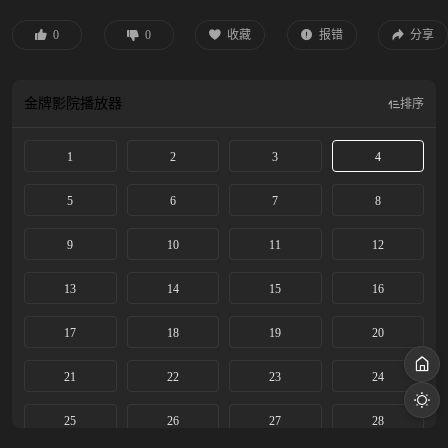
用国家一分钱的情况下，以“集资、合伙”的创举，在滩涂之上建起一座现代 化的
城市。这是一段从无到有的造城奇迹，更是中国建城史上的一次壮举，几十万农
0
0
收藏
报错
分享
民的命运因此得以改变。李秋萍、郑德诚、解春来、高雪梅等造城者敢想敢干、
敢为人先，在阳光灿烂的80年代谱写了华丽的篇章。
金牌影院
播放器
排序
1
2
3
4
5
6
7
8
9
10
11
12
13
14
15
16
17
18
19
20
21
22
23
24
25
26
27
28