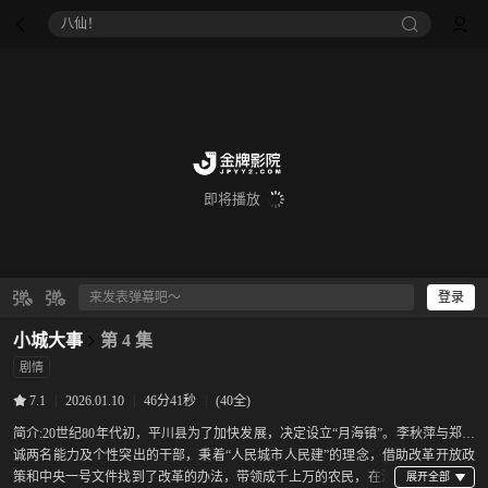
八仙！
即将播放
登录
小城大事
第 4 集
剧情
|
2026.01.10
|
46分41秒
|
(40全)
7.1
简介:
20世纪80年代初，平川县为了加快发展，决定设立“月海镇”。李秋萍与郑德
诚两名能力及个性突出的干部，秉着“人民城市人民建”的理念，借助改革开放政
策和中央一号文件找到了改革的办法，带领成千上万的农民，在没