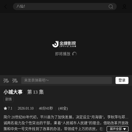
八仙！
即将播放
登录
小城大事
第 13 集
剧情
|
2026.01.10
|
46分41秒
|
(40全)
7.1
简介:
20世纪80年代初，平川县为了加快发展，决定设立“月海镇”。李秋萍与郑德
诚两名能力及个性突出的干部，秉着“人民城市人民建”的理念，借助改革开放政
策和中央一号文件找到了改革的办法，带领成千上万的农民，在没