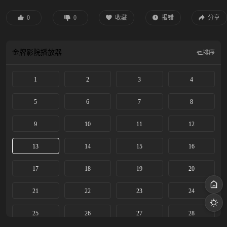
用国家一分钱的情况下，以“集资、合伙”的创举，在滩涂之上建起一座现代 化的
城市。这是一段从无到有的造城奇迹，更是中国建城史上的一次壮举，几十万农
0
0
收藏
报错
分享
民的命运因此得以改变。李秋萍、郑德诚、解春来、高雪梅等造城者敢想敢干、
敢为人先，在阳光灿烂的80年代谱写了华丽的篇章。
金牌影院
播放器
排序
1
2
3
4
5
6
7
8
9
10
11
12
13
14
15
16
17
18
19
20
21
22
23
24
25
26
27
28