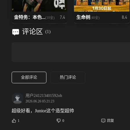
金特务：本色...
生命树
7.4
8.4
(10全)
(40全)
评论区
(
1
)
全部评论
热门评论
用户241213401592oh
2026.06.26 05:21:23
超级好看，Junior这个造型超帅
1
0
回复