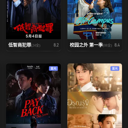
低智商犯罪
校园之外 第一季
8.2
8.4
(24全)
(08全)
蓝光
蓝光