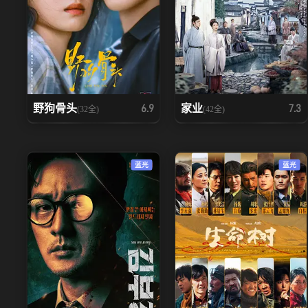
野狗骨头
家业
6.9
7.3
(32全)
(42全)
蓝光
蓝光