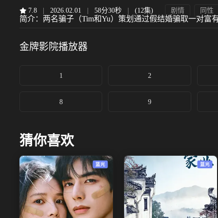
7.8
|
2026.02.01
|
58分30秒
|
(12集)
剧情
同性
简介：
两名骗子（Tim和Yu）策划通过假结婚骗取一对富
金牌影院
播放器
1
2
8
9
猜你喜欢
蓝光
蓝光