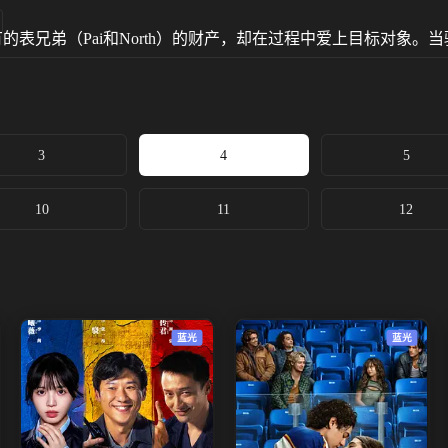
有的表兄弟（Pai和North）的财产，却在过程中爱上目标对象
3
4
5
10
11
12
蓝光
蓝光