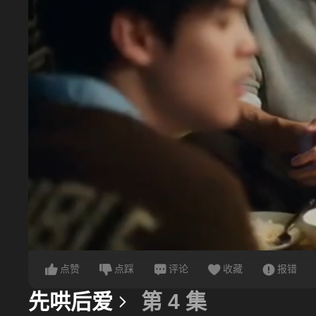
点赞
点踩
评论
收藏
报错
先哄后爱
第 4 集
更多信息