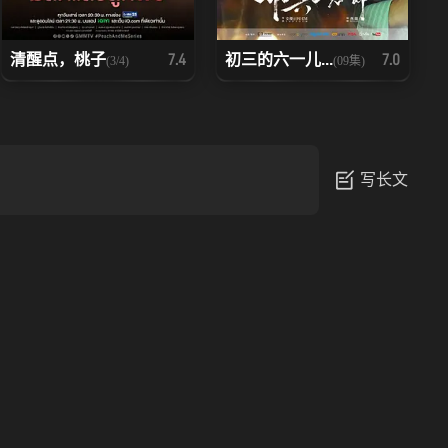
清醒点，桃子
初三的六一儿...
7.4
7.0
(3/4)
(09集)
写长文