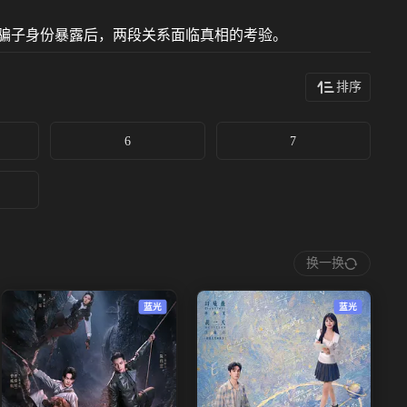
。当骗子身份暴露后，两段关系面临真相的考验。
排序
6
7
换一换
蓝光
蓝光