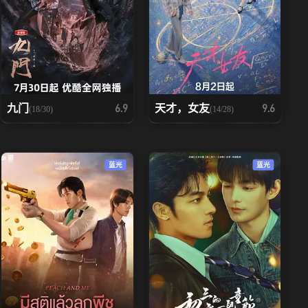
九门
天才，女友
6.9
9.6
(18/30)
(14/28)
蓝光
蓝光