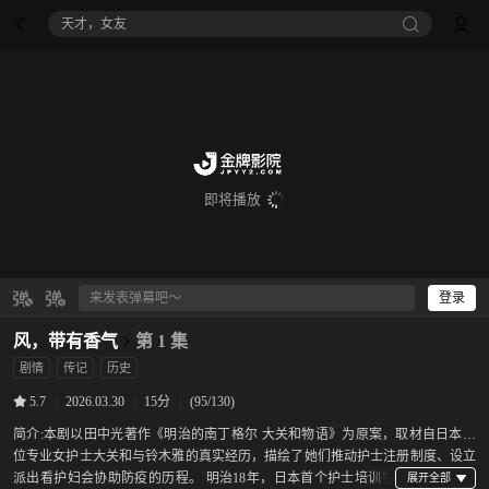
天才，女友
即将播放
登录
风，带有香气
第 1 集
剧情
传记
历史
|
2026.03.30
|
15分
|
(95/130)
5.7
简介:
本剧以田中光著作《明治的南丁格尔 大关和物语》为原案，取材自日本首
位专业女护士大关和与铃木雅的真实经历，描绘了她们推动护士注册制度、设立
派出看护妇会协助防疫的历程。 明治18年，日本首个护士培训学