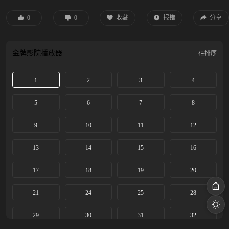
校成立。坎坷命运下早成单亲母亲的一之濑凛（见上爱 饰），与自幼被遗弃、在
教会庇护下长大的大家直美（上坂树里 饰），在这里命运般相遇。她们与同学们
0
0
收藏
报错
分享
一同接受尚在摸索中的护理教育，思索“护理是什么”“面对病人意味着什么”。毕
业后，凛和直美各自经历被逐出岗位、卷入事件等波折，却在霍乱与痢疾肆虐之
时再次携手，直面瘟疫。
金牌影院
播放器
排序
1
2
3
4
5
6
7
8
9
10
11
12
13
14
15
16
17
18
19
20
21
24
25
28
29
30
31
32