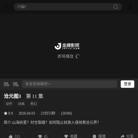
八仙！
即将播放
登录
沧元图3
第 11 集
动作
动画
奇幻
|
2026.04.03
|
23分55秒
|
(20/60)
8.9
简介:
山海妖星？时空裂缝？如何阻止妖族入侵拯救沧元界？
313
45
收藏
报错
分享