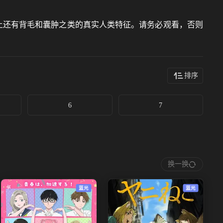
身上还有背毛和囊肿之类的真实人类特征。请务必观看，否则
排序
6
7
换一换
蓝光
蓝光