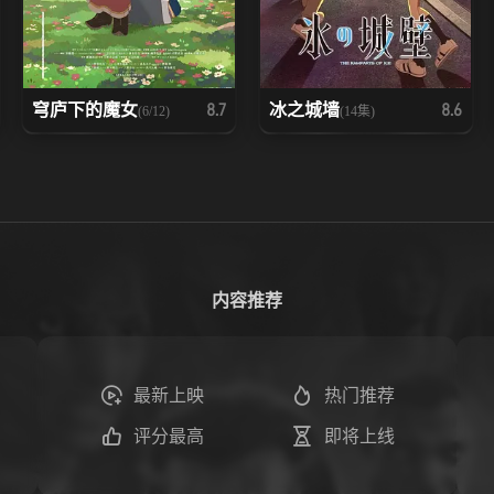
穹庐下的魔女
冰之城墙
8.7
8.6
(6/12)
(14集)
内容推荐
最新上映
热门推荐
评分最高
即将上线