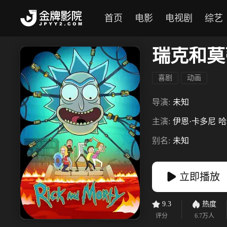
首页
电影
电视剧
综艺
瑞克和莫
喜剧
动画
导演:
未知
主演:
伊恩·卡多尼
哈
别名:
未知
立即播放
9.3
热度
评分
6.7万
人