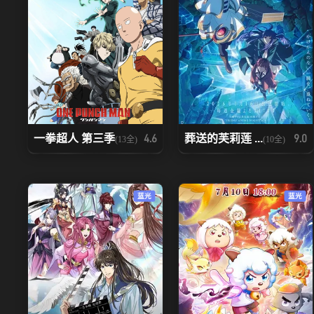
一拳超人 第三季
葬送的芙莉莲 ...
4.6
9.0
(13全)
(10全)
蓝光
蓝光