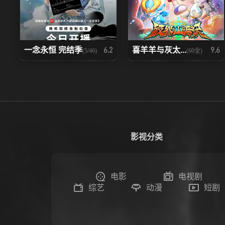
一念永恒 完结季
喜羊羊与灰太...
6.2
9.6
(5/46)
(60全)
影视分类
电影
电视剧
综艺
动漫
短剧