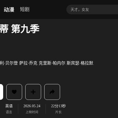
动漫
短剧
蒂 第九季
利·贝尔登
萨拉·乔克
克里斯·帕内尔
斯宾瑟·格拉默
英语
2026.05.24
22分13秒
语言
上映时间
片长