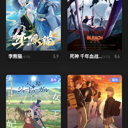
李熊猫
死神 千年血战...
5.9
8.6
(4/18)
(3/13)
蓝光
蓝光