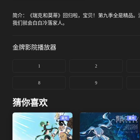
简介：
《瑞克和莫蒂》回归啦，宝贝！第九季全是精品。没
我们就会白白冷落家人。
金牌影院
播放器
1
2
8
9
猜你喜欢
蓝光
蓝光