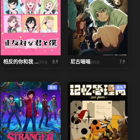
相反的你和我 ...
尼古喵喵
8.9
7.9
(5/13)
(6/12)
蓝光
蓝光