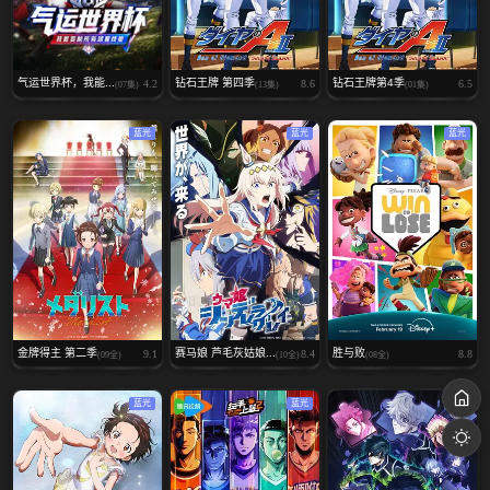
气运世界杯，我能...
钻石王牌 第四季
钻石王牌第4季
4.2
8.6
6.5
(07集)
(13集)
(01集)
蓝光
蓝光
蓝光
金牌得主 第二季
赛马娘 芦毛灰姑娘...
胜与败
9.1
8.4
8.8
(09全)
(10全)
(08全)
蓝光
蓝光
蓝光