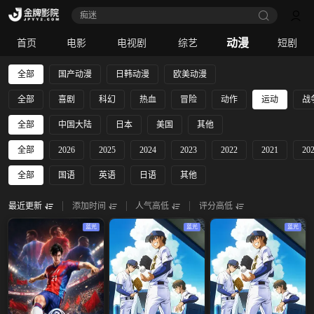
痴迷
动漫
首页
电影
电视剧
综艺
短剧
全部
国产动漫
日韩动漫
欧美动漫
全部
喜剧
科幻
热血
冒险
动作
运动
战
全部
中国大陆
日本
美国
其他
全部
2026
2025
2024
2023
2022
2021
20
全部
国语
英语
日语
其他
最近更新
添加时间
人气高低
评分高低
蓝光
蓝光
蓝光