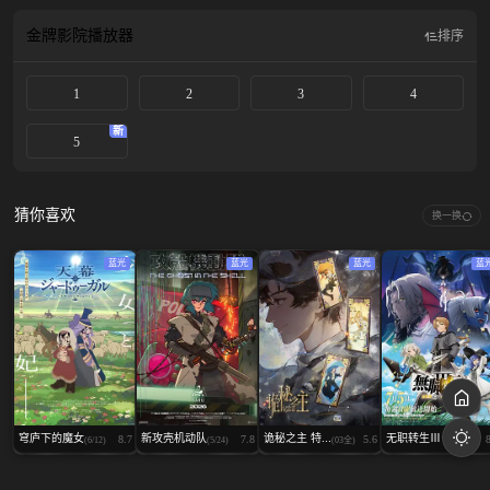
市，少年与少女，成长的心灵与身体，纵然分离的时光改变了些什么，但始终不
变的思念与约定依然存在。
金牌影院
播放器
排序
1
2
3
4
新
5
猜你喜欢
换一换
蓝光
蓝光
蓝光
蓝
穹庐下的魔女
新攻壳机动队
诡秘之主 特...
无职转生Ⅲ ...
8.7
7.8
5.6
(6/12)
(5/24)
(03全)
(06集)