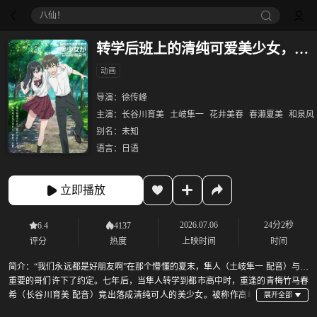
八仙！
转学后班上的清纯可爱美少女，竟是小时候玩在一起的哥儿们
动画
导演：
徐传峰
主演：
长谷川育美
土岐隼一
花井美春
春濑夏美
和泉风
别名：
未知
语言：
日语
立即播放
2026.07.06
24分2秒
6.4
4137
评分
热度
上映时间
时间
简介：
“我们永远都是好朋友啊”在那个懵懂的夏末，隼人（土岐隼一 配音）与最
重要的哥们许下了约定。七年后，当隼人转学到都市高中时，重逢的青梅竹马春
希（长谷川育美 配音）竟出落成清纯可人的美少女。被称作高岭
之花的春希，在和隼人独处时就会用从前的亲昵方式对他展露笑颜。乡村与都