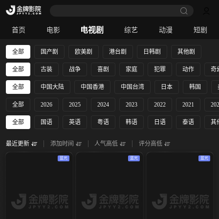
电视剧
首页
电影
综艺
动漫
短剧
全部
国产剧
欧美剧
港台剧
日韩剧
其他剧
全部
古装
战争
喜剧
家庭
犯罪
动作
奇
全部
中国大陆
中国香港
中国台湾
日本
韩国
全部
2026
2025
2024
2023
2022
2021
20
全部
国语
英语
粤语
韩语
日语
泰语
其
最近更新
添加时间
人气高低
评分高低
蓝光
蓝光
蓝光