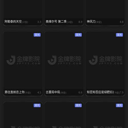
阿勒泰的天空
奥维尔号 第二季
神风刀
3.3
8.9
4.8
(12全)
(14全)
(30全)
蓝光
蓝光
蓝光
勇往直前恋上你
古董局中局
知否知否应是绿肥红瘦
4.5
6.6
7.9
(35全)
(36全)
(78全)
蓝光
蓝光
蓝光