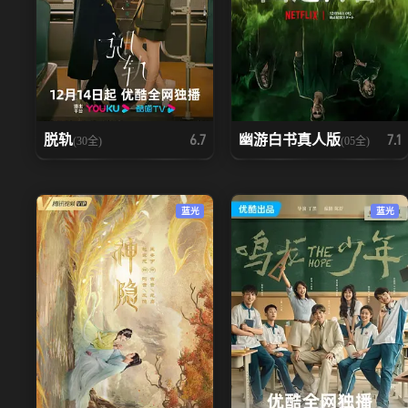
脱轨
幽游白书真人版
6.7
7.1
(30全)
(05全)
蓝光
蓝光