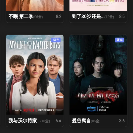
不眠 第二季
到了30岁还是...
8.2
8.5
(06全)
(12全)
蓝光
蓝光
我与沃尔特家...
曼谷寓言
6.4
3.6
(10全)
(06全)