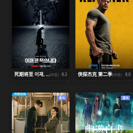
死期将至 이재, ...
侠探杰克 第二季
8.3
8.0
(08全)
(08全)
蓝光
蓝光