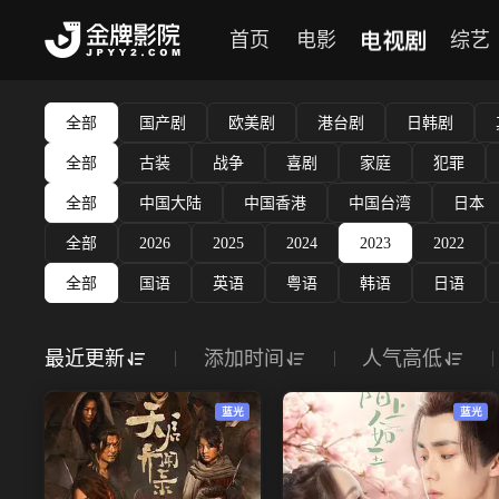
电视剧
首页
电影
综艺
全部
国产剧
欧美剧
港台剧
日韩剧
全部
古装
战争
喜剧
家庭
犯罪
全部
中国大陆
中国香港
中国台湾
日本
全部
2026
2025
2024
2023
2022
全部
国语
英语
粤语
韩语
日语
最近更新
添加时间
人气高低
蓝光
蓝光