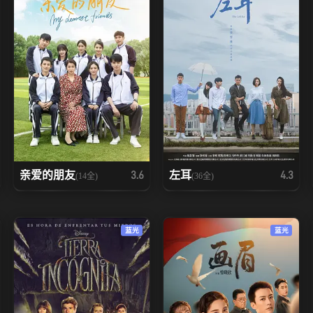
亲爱的朋友
左耳
3.6
4.3
(14全)
(36全)
蓝光
蓝光