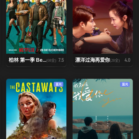
柏林 第一季 Be...
漂洋过海再爱你
7.5
4.0
(08全)
(28全)
蓝光
蓝光