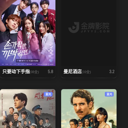
只要动下手指
曼尼酒店
5.8
3.2
(08全)
(10全)
蓝光
蓝光