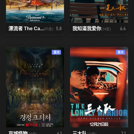
漂流者 The Ca...
我知道我爱你
5.8
6.4
(05全)
(24全)
蓝光
蓝光
京城怪物
三大队
6.1
7.1
(10全)
(24全)