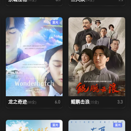
蓝光
龙之奇迹
鲲鹏击浪
6.0
3.3
(08全)
(35全)
蓝光
蓝光