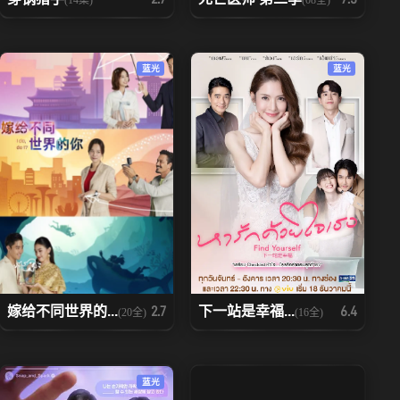
蓝光
蓝光
嫁给不同世界的...
下一站是幸福...
2.7
6.4
(20全)
(16全)
蓝光