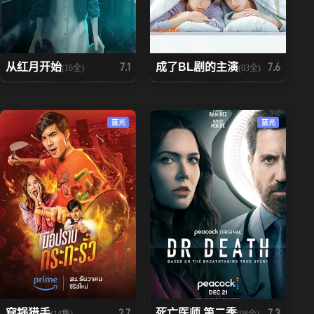
从红月开始
成了BL剧的主演
7.1
7.6
(16全)
(03全)
蓝光
蓝光
穿锅猎手
死亡医师 第二季
2.7
7.3
(14集)
(08全)