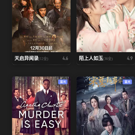
天启异闻录
陌上人如玉
4.6
4.9
(12全)
(36全)
蓝光
蓝光