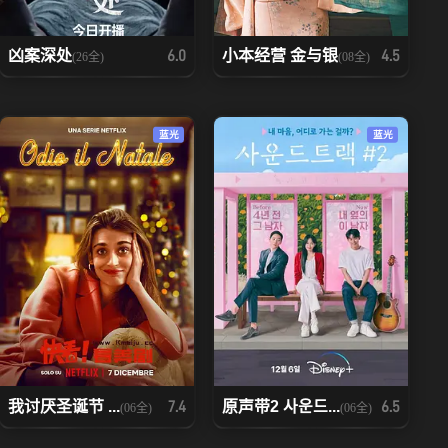
凶案深处
小本经营 金与银
6.0
4.5
(26全)
(08全)
蓝光
蓝光
我讨厌圣诞节 ...
原声带2 사운드...
7.4
6.5
(06全)
(06全)