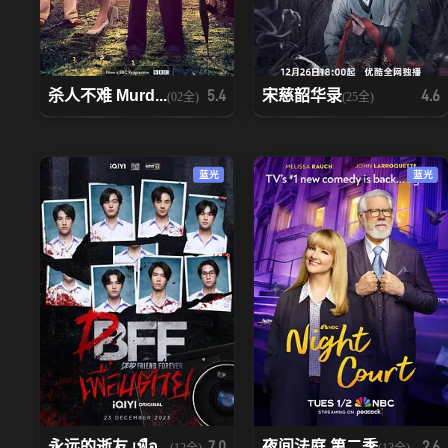
杀人不难 Murd...
宋慈韶华录
5.4
4.6
(02全)
(25全)
蓝光
蓝光
永远的逝友 เพื่อ...
夜间法庭 第二季
7.0
2.6
(12全)
(13全)