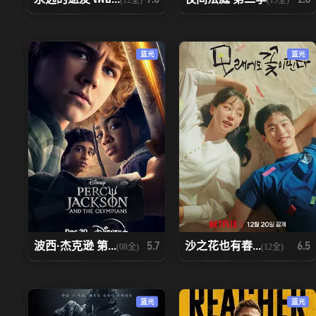
蓝光
蓝光
波西·杰克逊 第...
沙之花也有春...
5.7
6.5
(08全)
(12全)
蓝光
蓝光