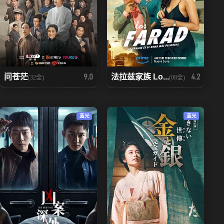
问苍茫
法拉兹家族 Lo...
9.0
4.2
(32全)
(08全)
蓝光
蓝光