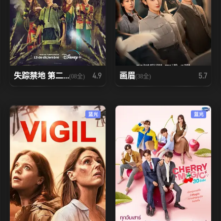
失踪禁地 第二...
画眉
4.9
5.7
(08全)
(38全)
蓝光
蓝光