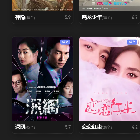
神隐
鸣龙少年
5.9
6.7
(40全)
(30全)
蓝光
蓝光
深网
恋恋红尘
5.7
4.2
(05全)
(26全)